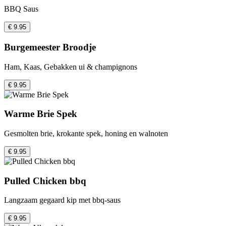
BBQ Saus
€ 9.95
Burgemeester Broodje
Ham, Kaas, Gebakken ui & champignons
€ 9.95
Warme Brie Spek
Gesmolten brie, krokante spek, honing en walnoten
€ 9.95
Pulled Chicken bbq
Langzaam gegaard kip met bbq-saus
€ 9.95