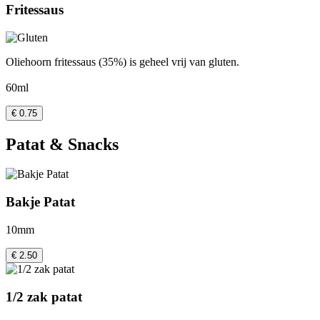
Fritessaus
Oliehoorn fritessaus (35%) is geheel vrij van gluten.
60ml
€ 0.75
Patat & Snacks
Bakje Patat
10mm
€ 2.50
1/2 zak patat